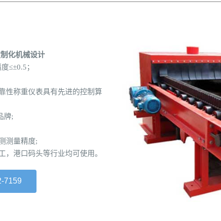
定制化机械设计
≤±0.5；
;
靠性称重仪表具有先进的控制算
牌;
;
测测量精度;
工，港口码头等行业均可使用。
-7159