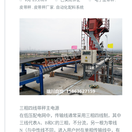
,
谈
皮带秤
皮带秤厂家
自动化配料系统
,
,
电
子
皮
带
秤
自
动
化
配
料
系
统
如
何
选
择
主
三相四线带秤主电源
电
在低压配电网中，传输线通常采用三相四线制，其中
源
三线代表A、B和C的三相，不分流，另一根为零线
方
式
N（与中性线不同，进入用户时在单相传输线中，有