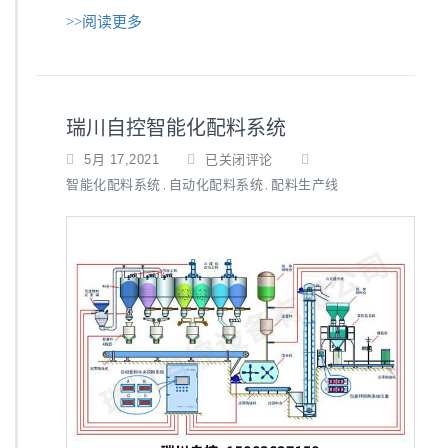
>>阅读更多
瑞川自控智能化配料系统
瑞
5月 17,2021
已关闭评论
川
智能化配料系统
自动化配料系统
配料生产线
,
,
自
控
智
能
化
配
料
系
统