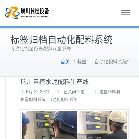
Toggle
navigatio
标签归档自动化配料系统
专业定制全行业配料计量系统
首页
/
标签： "自动化配料系统"
瑞川自控水泥配料生产线
瑞
5月 22,2021
已关闭评论
定量给料机
,
川
称重配料系统
自动化配料系统
,
自
控
水
泥
配
料