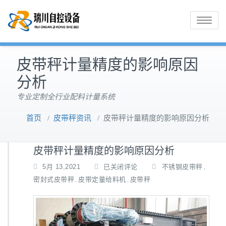
Toggle
navigatio
皮带秤计量精度的影响原因
分析
专业定制全行业配料计量系统
首页
/
皮带秤资讯
/
皮带秤计量精度的影响原因分析
皮带秤计量精度的影响原因分析
皮
5月 13,2021
已关闭评论
不锈钢皮带秤
,
带
密封式皮带秤
皮带定量给料机
皮带秤
,
,
秤
计
量
精